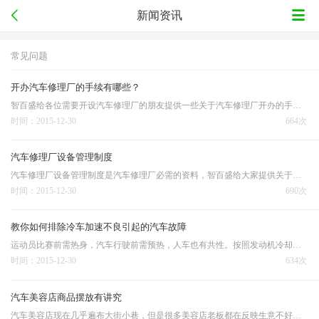
新闻资讯
常见问题
开办汽车修理厂的手续有哪些？
智百盛给各位需要开设汽车修理厂的朋友提供一些关于汽车修理厂开办的手续可能每个地方开办汽车修理厂的要求会有些不一样，以当地政策为准。
时间：2015-12-30
664次
汽车修理厂设备管理制度
汽车修理厂设备管理制度是汽车修理厂必需的资料，智百盛给大家提供关于汽车修理厂设备管理制度范本供给汽修行业的朋友参考，希望有所帮助：
时间：2015-12-30
690次
教你如何排除冷车加速不良引起的汽车故障
运动员比赛前需热身，汽车行驶前需预热，人车也有共性。按照发动机冷却液温度可分成两种状态，低于70℃属于冷车，高于70℃后属于热车。冷车常见故障有两个：冷车怠速抖动和冷车加速不良，许多司机朋友对于这些故障不知所措。那么由冷车启动引起的汽车故障，有哪些呢？
时间：2015-12-30
634次
汽车美容店商品摆放有讲究
汽车美容店现在几乎遍布大街小巷，但是很多美容店老板都在反映生意不好做，汽车美容产品卖不出去。那么，你知道产品的位置摆放差异也会影响你汽车美容产品的销售吗？