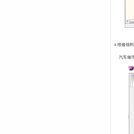
4.维修领料
汽车修