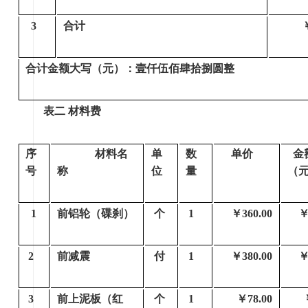
3
合计
合计金额大写（元）：壹仟伍佰肆拾捌圆整
表二 材料费
序
材料名
单
数
单价
金
号
称
位
量
（
1
前铝轮（碟刹）
个
1
￥360.00
￥
2
前减震
付
1
￥380.00
￥
3
前上泥板（红
个
1
￥78.00