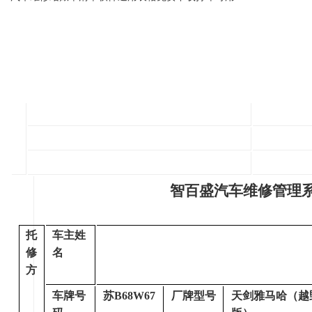
智百盛汽车维修管理
托
车主姓
修
名
方
车牌号
苏B68W67
厂牌型号
天剑雅马哈（越