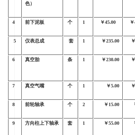
色）
4
前下泥板
个
1
￥45.00
￥4
5
仪表总成
套
1
￥235.00
￥
6
真空胎
条
1
￥230.00
￥
7
真空气嘴
个
1
￥5.00
￥5
8
前轮轴承
个
2
￥15.00
9
方向柱上下轴承
套
1
￥55.00